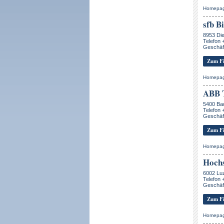
Homepa
sfb B
8953 Die
Telefon 
Geschäft
Zum Fi
Homepa
ABB T
5400 Ba
Telefon 
Geschäf
Zum Fi
Homepa
Hochs
6002 Lu
Telefon 
Geschäf
Zum Fi
Homepa