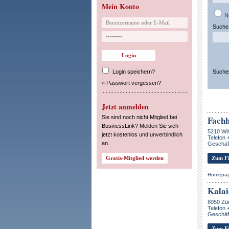
Mein Konto
N
Suche 
Login speichern?
Suche
»
Passwort vergessen?
Jetzt anmelden
Sie sind noch nicht Mitglied bei
Fach
BusinessLink? Melden Sie sich
5210 Wi
jetzt kostenlos und unverbindlich
Telefon 
an.
Geschäf
Zum Fi
Homepa
Kalai
8050 Zü
Telefon 
Geschäft
Zum Fi