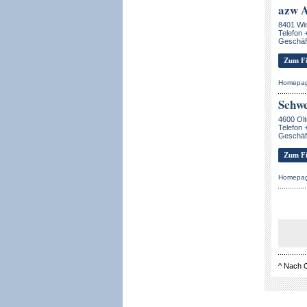
azw A
8401 Win
Telefon 
Geschäft
Zum Fi
Homepa
Schwe
4600 Ol
Telefon 
Geschäft
Zum Fi
Homepa
^
Nach 