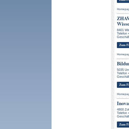
Homepa
ZHAW
Wisse
8401 Win
Telefon 
Geschäft
Zum Fi
Homepa
Bild
5035 Unt
Telefon 
Geschäft
Zum Fi
Homepa
Inov
4800 Zo
Telefon 
Geschäft
Zum Fi