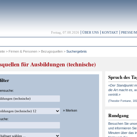
Freitag, 07.08.2026
ÜBER UNS
KONTAKT
PRESSE/
eite
>
Firmen & Personen
>
Bezugsquellen
>
Suchergebnis
quellen für Ausbildungen (technische)
Spruch des Ta
ilter
«Der Standpunkt ma
die Art macht es, w
kensuche:
vertritt.»
(Theodor Fontane, 18
» Merken
Rundgang
suche:
Besuchen Sie uns
und informieren Sie 
Minuten über das in