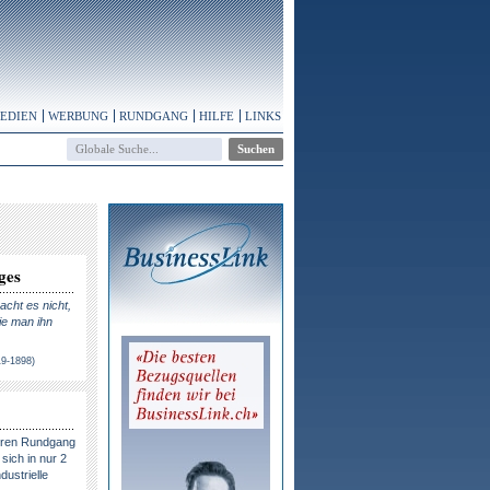
MEDIEN
WERBUNG
RUNDGANG
HILFE
LINKS
ges
cht es nicht,
ie man ihn
19-1898)
eren Rundgang
sich in nur 2
dustrielle