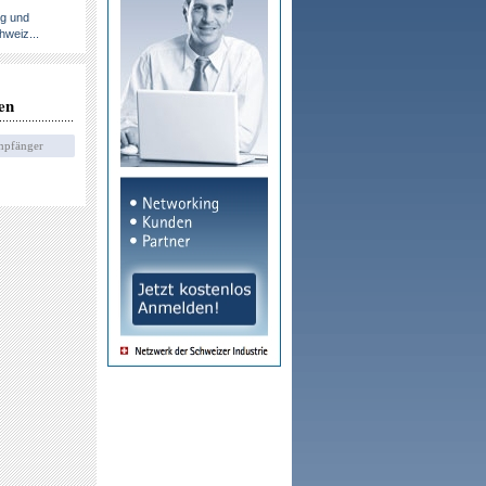
ng und
hweiz...
en