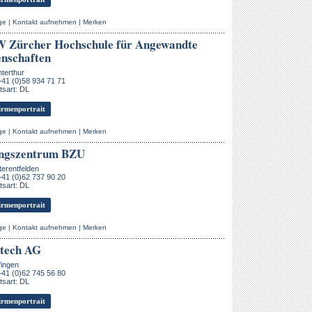
ge
|
Kontakt aufnehmen
|
Merken
 Zürcher Hochschule für Angewandte
nschaften
terthur
+41 (0)58 934 71 71
sart: DL
rmenportrait
ge
|
Kontakt aufnehmen
|
Merken
ungszentrum BZU
erentfelden
+41 (0)62 737 90 20
sart: DL
rmenportrait
ge
|
Kontakt aufnehmen
|
Merken
atech AG
fingen
+41 (0)62 745 56 80
sart: DL
rmenportrait