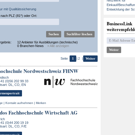
Netzwerk für
Einkauf/Beschaffu
ur mit Qualitätssicherung
Entwicklung der Sc
nach PLZ (81*) oder Ort:
BusinessLink
weiterempfehl
rgebnis:
12 Anbieter für Ausbildungen (technische)
0 Branchen-News
» Alle anzeigen
Seite
1
|
2
|
Weiter
hochschule Nordwestschweiz FHNW
ndisch
+41 (0)56 202 99 33
tsart: DL, CO, EN
rmenportrait
ge
|
Kontakt aufnehmen
|
Merken
dos Fachhochschule Wirtschaft AG
rich
+41 (0)44 200 19 19
sart: DL, CO, F/E
rmenportrait