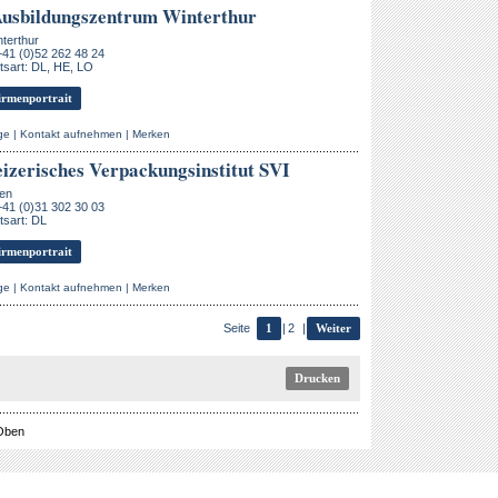
usbildungszentrum Winterthur
terthur
+41 (0)52 262 48 24
sart: DL, HE, LO
rmenportrait
ge
|
Kontakt aufnehmen
|
Merken
izerisches Verpackungsinstitut SVI
ten
+41 (0)31 302 30 03
sart: DL
rmenportrait
ge
|
Kontakt aufnehmen
|
Merken
Seite
1
|
2
|
Weiter
Drucken
Oben