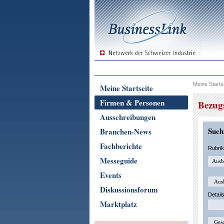
Meine Starts
Meine Startseite
Firmen & Personen
Bezugs
Ausschreibungen
Suchf
Branchen-News
Fachberichte
Rubri
Messeguide
Events
Diskussionsforum
Detail
Marktplatz