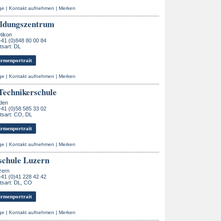
ge
|
Kontakt aufnehmen
|
Merken
ildungszentrum
tikon
+41 (0)848 80 00 84
sart: DL
rmenportrait
ge
|
Kontakt aufnehmen
|
Merken
echnikerschule
den
+41 (0)58 585 33 02
tsart: CO, DL
rmenportrait
ge
|
Kontakt aufnehmen
|
Merken
chule Luzern
zern
+41 (0)41 228 42 42
tsart: DL, CO
rmenportrait
ge
|
Kontakt aufnehmen
|
Merken