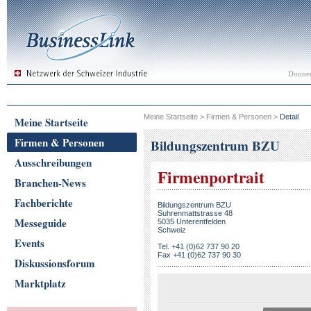
Donner
Meine Startseite
>
Firmen & Personen
>
Detail
Meine Startseite
Firmen & Personen
Bildungszentrum BZU
Ausschreibungen
Firmenportrait
Branchen-News
Fachberichte
Bildungszentrum BZU
Suhrenmattstrasse 48
Messeguide
5035 Unterentfelden
Schweiz
Events
Tel. +41 (0)62 737 90 20
Fax +41 (0)62 737 90 30
Diskussionsforum
Marktplatz