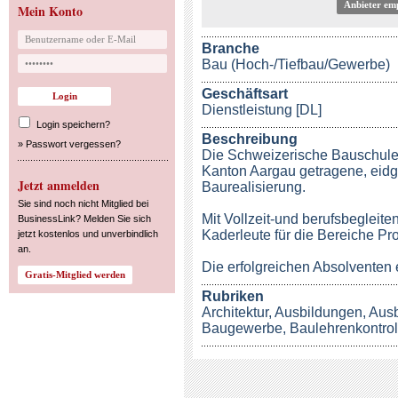
Anbieter em
Mein Konto
Branche
Bau (Hoch-/Tiefbau/Gewerbe)
Geschäftsart
Dienstleistung [DL]
Login speichern?
Beschreibung
»
Passwort vergessen?
Die Schweizerische Bauschule 
Kanton Aargau getragene, eid
Jetzt anmelden
Baurealisierung.
Sie sind noch nicht Mitglied bei
Mit Vollzeit-und berufsbegleite
BusinessLink? Melden Sie sich
Kaderleute für die Bereiche P
jetzt kostenlos und unverbindlich
an.
Die erfolgreichen Absolventen 
Rubriken
Architektur
,
Ausbildungen
,
Ausb
Baugewerbe
,
Baulehrenkontrol