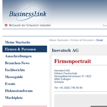
Son
Meine Startseite
>
Firmen & Personen
>
Detail
Meine Startseite
Firmen & Personen
Inovatech AG
Ausschreibungen
Firmenportrait
Branchen-News
Fachberichte
Inovatech AG
Höhere Fachschule
Messeguide
Strengelbacherstrasse 27 / BZZ
4800 Zofingen
Schweiz
Events
Tel. +41 (0)62 745 56 80
Diskussionsforum
Marktplatz