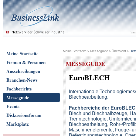
Sam
Meine Startseite
>
Messeguide
>
Übersicht
>
Deta
Meine Startseite
Firmen & Personen
MESSEGUIDE
Ausschreibungen
EuroBLECH
Branchen-News
Fachberichte
Internationale Technologiemess
Messeguide
Blechbearbeitung.
Events
Fachbereiche
der EuroBLE
Blech und Blechhalbzeuge, Ha
Diskussionsforum
Trenntechnologie, Umformtechn
Marktplatz
Blechbearbeitung, Rohr-/Profil
Maschinenelemente, Fuege- u
Befestigungstechnologie, Oberf