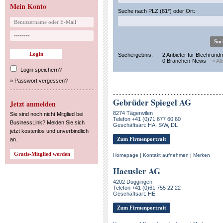
Mein Konto
Suche nach PLZ (81*) oder Ort:
Suchergebnis:
2 Anbieter für Blechrun
0 Branchen-News
» Al
Login speichern?
»
Passwort vergessen?
Gebrüder Spiegel AG
Jetzt anmelden
8274 Tägerwilen
Sie sind noch nicht Mitglied bei
Telefon +41 (0)71 677 60 60
BusinessLink? Melden Sie sich
Geschäftsart: HA, S/W, DL
jetzt kostenlos und unverbindlich
Zum Firmenportrait
an.
Homepage
|
Kontakt aufnehmen
|
Merken
Haeusler AG
4202 Duggingen
Telefon +41 (0)61 755 22 22
Geschäftsart: HE
Zum Firmenportrait