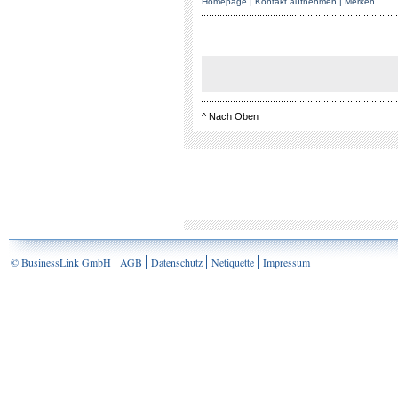
Homepage
|
Kontakt aufnehmen
|
Merken
^
Nach Oben
© BusinessLink GmbH
AGB
Datenschutz
Netiquette
Impressum