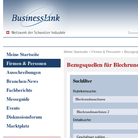
Donner
Meine Startseite
>
Firmen & Personen
>
Bezugsqu
Meine Startseite
Firmen & Personen
Bezugsquellen für Blechru
Ausschreibungen
Suchfilter
Branchen-News
Fachberichte
Rubrikensuche:
Messeguide
Events
Diskussionsforum
Detailsuche:
Marktplatz