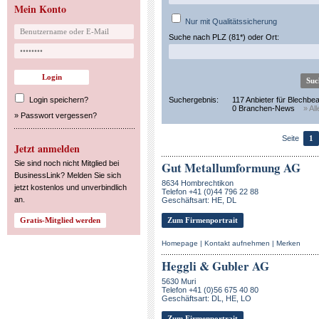
Mein Konto
Nur mit Qualitätssicherung
Suche nach PLZ (81*) oder Ort:
Login speichern?
Suchergebnis:
117 Anbieter für Blechbe
0 Branchen-News
» Al
»
Passwort vergessen?
Seite
1
Jetzt anmelden
Sie sind noch nicht Mitglied bei
Gut Metallumformung AG
BusinessLink? Melden Sie sich
8634 Hombrechtikon
jetzt kostenlos und unverbindlich
Telefon +41 (0)44 796 22 88
an.
Geschäftsart: HE, DL
Zum Firmenportrait
Homepage
|
Kontakt aufnehmen
|
Merken
Heggli & Gubler AG
5630 Muri
Telefon +41 (0)56 675 40 80
Geschäftsart: DL, HE, LO
Zum Firmenportrait