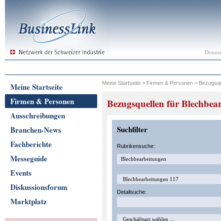
Donner
Meine Startseite
>
Firmen & Personen
>
Bezugsqu
Meine Startseite
Firmen & Personen
Bezugsquellen für Blechbea
Ausschreibungen
Suchfilter
Branchen-News
Fachberichte
Rubrikensuche:
Messeguide
Events
Diskussionsforum
Detailsuche:
Marktplatz