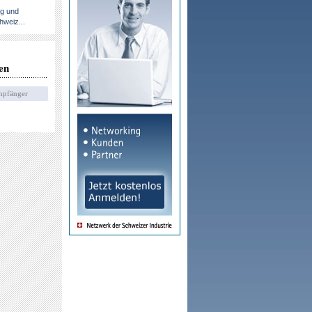
ng und
hweiz...
en