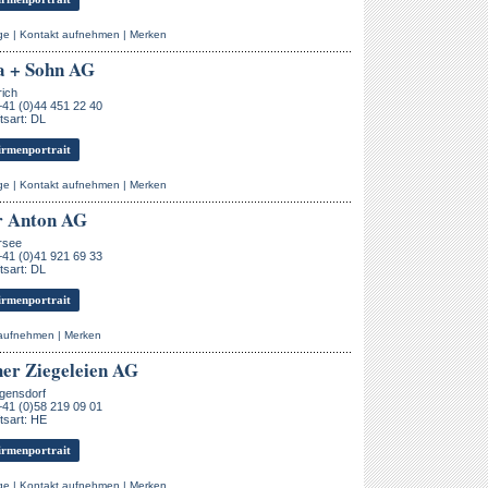
ge
|
Kontakt aufnehmen
|
Merken
a + Sohn AG
rich
+41 (0)44 451 22 40
sart: DL
rmenportrait
ge
|
Kontakt aufnehmen
|
Merken
r Anton AG
rsee
+41 (0)41 921 69 33
sart: DL
rmenportrait
 aufnehmen
|
Merken
er Ziegeleien AG
gensdorf
+41 (0)58 219 09 01
tsart: HE
rmenportrait
ge
|
Kontakt aufnehmen
|
Merken