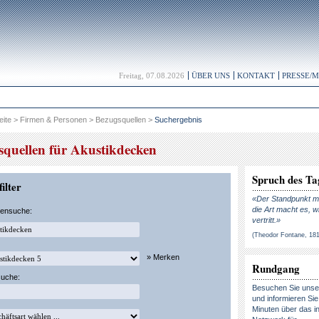
Freitag, 07.08.2026
ÜBER UNS
KONTAKT
PRESSE/
eite
>
Firmen & Personen
>
Bezugsquellen
>
Suchergebnis
squellen für Akustikdecken
Spruch des Ta
ilter
«Der Standpunkt ma
die Art macht es, w
kensuche:
vertritt.»
(Theodor Fontane, 18
» Merken
Rundgang
suche:
Besuchen Sie uns
und informieren Sie 
Minuten über das in