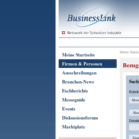
Meine Starts
Meine Startseite
Firmen & Personen
Bezug
Ausschreibungen
Suchf
Branchen-News
Fachberichte
Rubri
Messeguide
Events
Diskussionsforum
Detail
Marktplatz