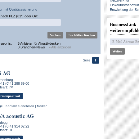
Netzwerk für
Einkauf/Beschaffu
ur mit Qualitätssicherung
Entwicklung der Sc
nach PLZ (81*) oder Ort:
BusinessLink
weiterempfehl
rgebnis:
5 Anbieter für Akustikdecken
0 Branchen-News
» Alle anzeigen
Seite
1
i AG
thenburg
+41 (0)41 288 89 00
sart: I/M
rmenportrait
ge
|
Kontakt aufnehmen
|
Merken
A acoustic AG
ldegg
+41 (0)41 914 02 22
tsart: HE
rmenportrait