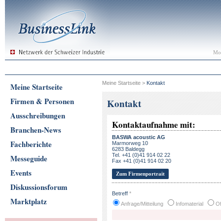
Mon
Meine Startseite
>
Kontakt
Meine Startseite
Firmen & Personen
Kontakt
Ausschreibungen
Kontaktaufnahme mit:
Branchen-News
BASWA acoustic AG
Fachberichte
Marmorweg 10
6283 Baldegg
Tel. +41 (0)41 914 02 22
Messeguide
Fax +41 (0)41 914 02 20
Events
Zum Firmenportrait
Diskussionsforum
Betreff
*
Marktplatz
Anfrage/Mitteilung
Infomaterial
Of