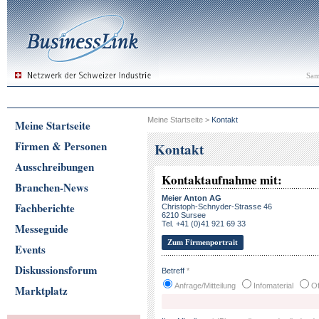
Sam
Meine Startseite
>
Kontakt
Meine Startseite
Firmen & Personen
Kontakt
Ausschreibungen
Kontaktaufnahme mit:
Branchen-News
Meier Anton AG
Fachberichte
Christoph-Schnyder-Strasse 46
6210 Sursee
Tel. +41 (0)41 921 69 33
Messeguide
Zum Firmenportrait
Events
Diskussionsforum
Betreff
*
Anfrage/Mitteilung
Infomaterial
Of
Marktplatz