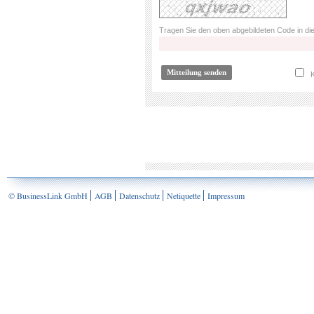
Tragen Sie den oben abgebildeten Code in die
K
© BusinessLink GmbH
AGB
Datenschutz
Netiquette
Impressum