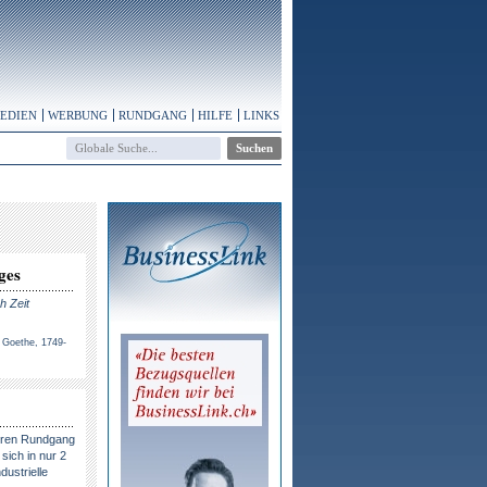
MEDIEN
WERBUNG
RUNDGANG
HILFE
LINKS
ges
h Zeit
 Goethe, 1749-
eren Rundgang
sich in nur 2
dustrielle