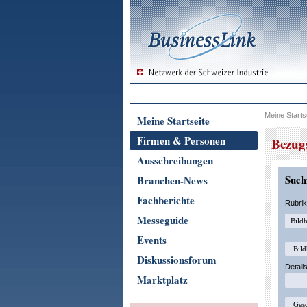
Meine Starts
Meine Startseite
Firmen & Personen
Bezugs
Ausschreibungen
Suchf
Branchen-News
Fachberichte
Rubri
Messeguide
Events
Diskussionsforum
Detail
Marktplatz