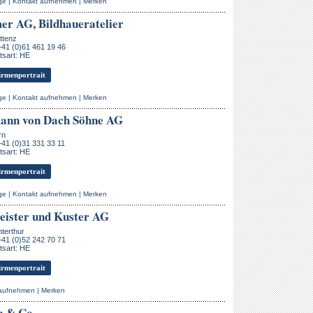
ge
|
Kontakt aufnehmen
|
Merken
r AG, Bildhaueratelier
ttenz
+41 (0)61 461 19 46
tsart: HE
rmenportrait
ge
|
Kontakt aufnehmen
|
Merken
ann von Dach Söhne AG
rn
+41 (0)31 331 33 11
tsart: HE
rmenportrait
ge
|
Kontakt aufnehmen
|
Merken
ister und Kuster AG
terthur
+41 (0)52 242 70 71
tsart: HE
rmenportrait
 aufnehmen
|
Merken
r & Co