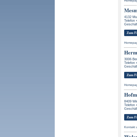
Homepa
Mesme
4132 Mu
Telefon 
Geschäf
Zum Fi
Homepa
Herm
3006 Be
Telefon 
Geschäf
Zum Fi
Homepa
Hofme
8409 Win
Telefon 
Geschäf
Zum Fi
Kontakt
Wyle