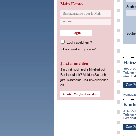
Mein Konto
Suche 
Suche
Login speichern?
»
Passwort vergessen?
Heinz
Jetzt anmelden
3856 Bri
Sie sind noch nicht Mitglied bei
Telefon 
BusinessLink? Melden Sie sich
Geschäf
jetzt kostenlos und unverbindlich
Zum Fi
an.
Homepa
Knob
8762 Sc
Telefon 
Geschäf
Zum Fi