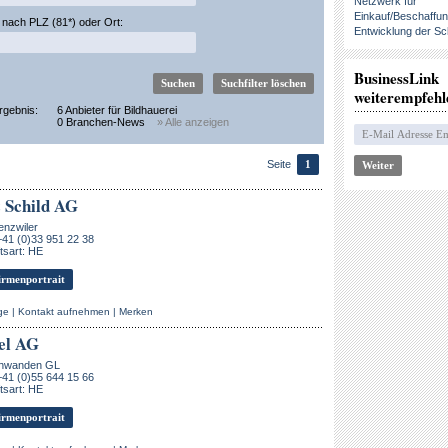
Netzwerk für
Einkauf/Beschaffu
nach PLZ (81*) oder Ort:
Entwicklung der Sc
BusinessLink
weiterempfehl
rgebnis:
6 Anbieter für Bildhauerei
0 Branchen-News
» Alle anzeigen
Seite
1
 Schild AG
enzwiler
+41 (0)33 951 22 38
tsart: HE
rmenportrait
ge
|
Kontakt aufnehmen
|
Merken
el AG
hwanden GL
+41 (0)55 644 15 66
tsart: HE
rmenportrait