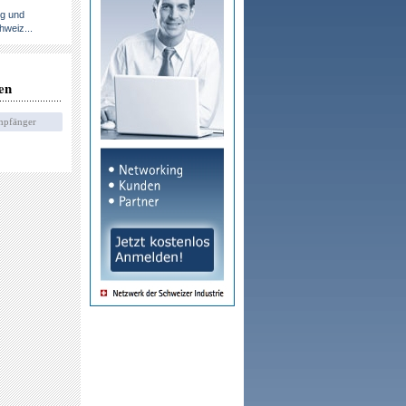
ng und
hweiz...
en