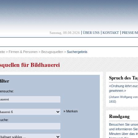
Samstag, 08.08.2026
ÜBER UNS
KONTAKT
PRESSE/
eite
>
Firmen & Personen
>
Bezugsquellen
>
Suchergebnis
quellen für Bildhauerei
Spruch des Ta
ilter
«Ordnung lehrt euc
gewinnen.»
kensuche:
(Johann Wolfgang von
1832)
» Merken
Rundgang
suche:
Besuchen Sie uns
und informieren Sie 
Minuten über das in