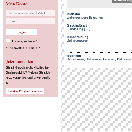
Anbieter em
Mein Konto
Branche
weitere/andere Branchen
Geschäftsart
Herstellung [HE]
Beschreibung
Bildhaueratelier
Login speichern?
»
Passwort vergessen?
Rubriken
Bauarbeiten
,
Bildhauerei
,
Brunnen
,
Dekoratio
Jetzt anmelden
Sie sind noch nicht Mitglied bei
BusinessLink? Melden Sie sich
jetzt kostenlos und unverbindlich
an.