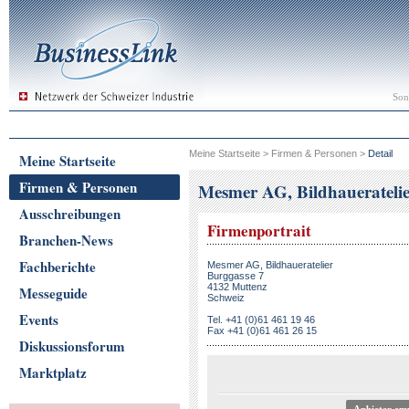
Son
Meine Startseite
>
Firmen & Personen
>
Detail
Meine Startseite
Firmen & Personen
Mesmer AG, Bildhauerateli
Ausschreibungen
Firmenportrait
Branchen-News
Fachberichte
Mesmer AG, Bildhaueratelier
Burggasse 7
4132 Muttenz
Messeguide
Schweiz
Events
Tel. +41 (0)61 461 19 46
Fax +41 (0)61 461 26 15
Diskussionsforum
Marktplatz