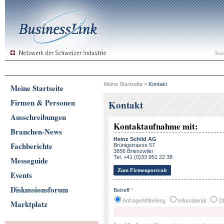
Son
Meine Startseite
>
Kontakt
Meine Startseite
Firmen & Personen
Kontakt
Ausschreibungen
Kontaktaufnahme mit:
Branchen-News
Heinz Schild AG
Fachberichte
Brünigstrasse 57
3856 Brienzwiler
Tel. +41 (0)33 951 22 38
Messeguide
Zum Firmenportrait
Events
Diskussionsforum
Betreff
*
Anfrage/Mitteilung
Infomaterial
Of
Marktplatz