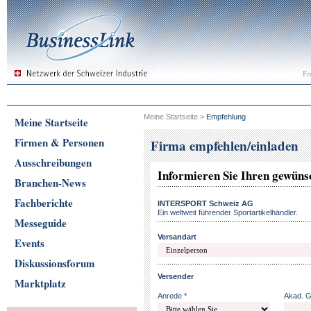
Fr
Meine Startseite
>
Empfehlung
Meine Startseite
Firmen & Personen
Firma empfehlen/einladen
Ausschreibungen
Informieren Sie Ihren gewün
Branchen-News
Fachberichte
INTERSPORT Schweiz AG
Ein weltweit führender Sportartikelhändler.
Messeguide
Versandart
Events
Diskussionsforum
Versender
Marktplatz
Anrede *
Akad. 