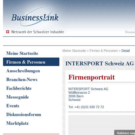
Donner
Meine Startseite
>
Firmen & Personen
>
Detail
Meine Startseite
Firmen & Personen
INTERSPORT Schweiz AG
Ausschreibungen
Firmenportrait
Branchen-News
Fachberichte
INTERSPORT Schweiz AG
Wölflistrasse 2
Messeguide
3006 Bern
Schweiz
Events
Tel. +41 (0)31 930 72 72
Diskussionsforum
Marktplatz
Anbieter em