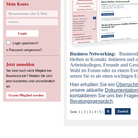
Mein Konto
Login speichern?
»
Passwort vergessen?
Business Networking:
BusinessL
bleiben in Kontakt. Initiieren und
Jetzt anmelden
Arbeitskollegen, Freunde und Ges
Wahl im Forum oder zu einem Event
Sie sind noch nicht Mitglied bei
setzen Sie es als einen wichtigen Er
BusinessLink? Melden Sie sich
jetzt kostenlos und unverbindlich
Hier erhalten Sie ein
Übersicht
an.
unsere aktuelle
Dokumentation
kontaktieren Sie uns bei Frage
Beratungsgespräch
.
6
Zurück
Seite
1
|
2
|
3
|
4
|
5
|