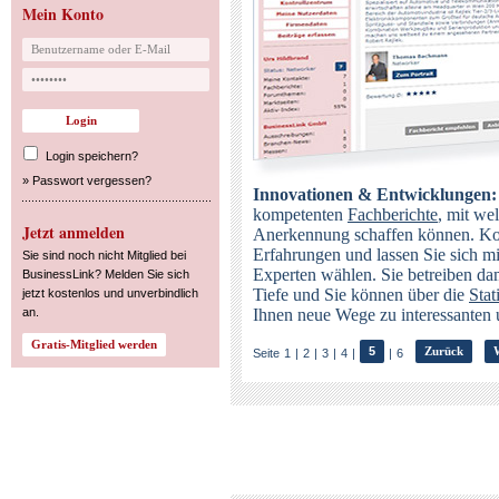
Mein Konto
Login speichern?
»
Passwort vergessen?
Innovationen & Entwicklunge
kompetenten
Fachberichte
, mit we
Jetzt anmelden
Anerkennung schaffen können. Kom
Erfahrungen und lassen Sie sich 
Sie sind noch nicht Mitglied bei
Experten wählen. Sie betreiben da
BusinessLink? Melden Sie sich
Tiefe und Sie können über die
Stat
jetzt kostenlos und unverbindlich
an.
Ihnen neue Wege zu interessanten 
5
Zurück
Seite
1
|
2
|
3
|
4
|
|
6