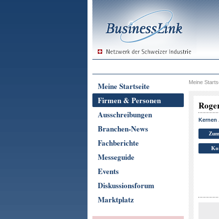
Meine Starts
Meine Startseite
Firmen & Personen
Roge
Ausschreibungen
Kernen
Branchen-News
Zum
Fachberichte
Ko
Messeguide
Events
Diskussionsforum
Marktplatz