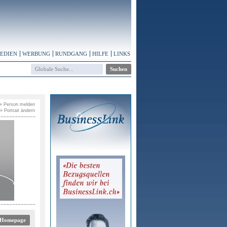
MEDIEN
WERBUNG
RUNDGANG
HILFE
LINKS
» Person melden
» Portrait ändern
 Homepage