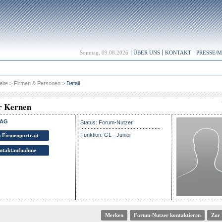
Sonntag, 09.08.2026
ÜBER UNS
KONTAKT
PRESSE/
eite
>
Firmen & Personen
>
Detail
r Kernen
 AG
Status: Forum-Nutzer
Funktion: GL - Junior
 Firmenportrait
ntaktaufnahme
Forum-Nutzer kontaktieren
Zur