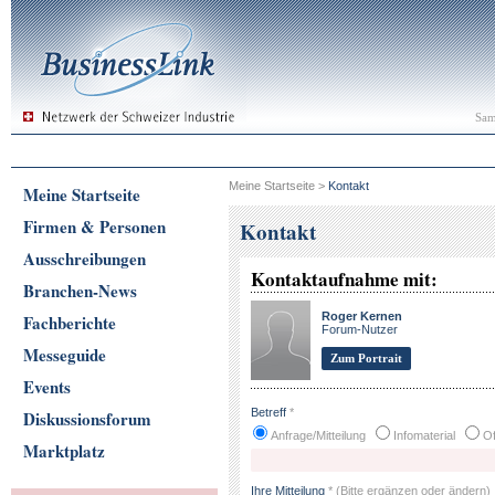
Sam
Meine Startseite
>
Kontakt
Meine Startseite
Firmen & Personen
Kontakt
Ausschreibungen
Kontaktaufnahme mit:
Branchen-News
Roger Kernen
Fachberichte
Forum-Nutzer
Messeguide
Zum Portrait
Events
Betreff
*
Diskussionsforum
Anfrage/Mitteilung
Infomaterial
Of
Marktplatz
Ihre Mitteilung
*
(Bitte ergänzen oder ändern)