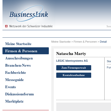
Son
Meine Startseite
>
Firmen & Personen
>
Detail
Meine Startseite
Firmen & Personen
Natascha Marty
Ausschreibungen
LEGIC Identsystems AG
Sta
Branchen-News
Fun
Zum Firmenportrait
Fachberichte
Kontaktaufnahme
Messeguide
Events
Diskussionsforum
Marktplatz