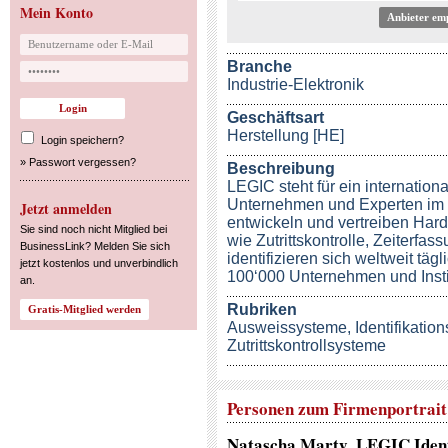
Mein Konto
Anbieter em
Branche
Industrie-Elektronik
Geschäftsart
Herstellung [HE]
Login speichern?
»
Passwort vergessen?
Beschreibung
LEGIC steht für ein internatio
Unternehmen und Experten im B
Jetzt anmelden
entwickeln und vertreiben Har
Sie sind noch nicht Mitglied bei
wie Zutrittskontrolle, Zeiterf
BusinessLink? Melden Sie sich
identifizieren sich weltweit tä
jetzt kostenlos und unverbindlich
100‘000 Unternehmen und Institu
an.
Rubriken
Ausweissysteme
,
Identifikatio
Zutrittskontrollsysteme
Personen zum Firmenportrait
Natascha Marty
, LEGIC Iden