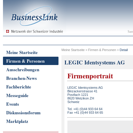
Sam
Meine Startseite
>
Firmen & Personen
>
Detail
Meine Startseite
Firmen & Personen
LEGIC Identsystems AG
Ausschreibungen
Firmenportrait
Branchen-News
Fachberichte
LEGIC Identsystems AG
Binzackerstrasse 41
Messeguide
Postfach 1221
8620 Wetzikon ZH
Schweiz
Events
Tel. +41 (0)44 933 64 64
Diskussionsforum
Fax +41 (0)44 933 64 65
Marktplatz