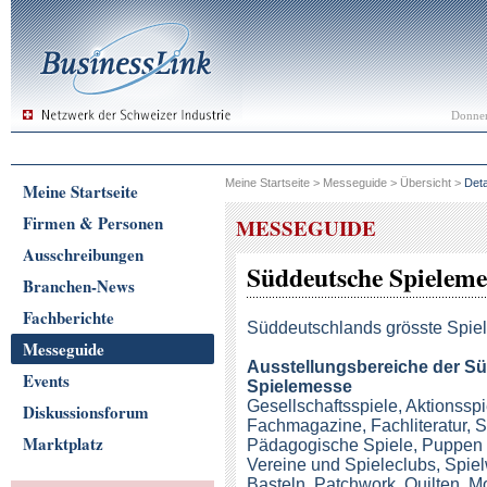
Donner
Meine Startseite
>
Messeguide
>
Übersicht
>
Deta
Meine Startseite
Firmen & Personen
MESSEGUIDE
Ausschreibungen
Süddeutsche Spieleme
Branchen-News
Fachberichte
Süddeutschlands grösste Spie
Messeguide
Ausstellungsbereiche
der Sü
Events
Spielemesse
Gesellschaftsspiele, Aktionsspi
Diskussionsforum
Fachmagazine, Fachliteratur, 
Marktplatz
Pädagogische Spiele, Puppen 
Vereine und Spieleclubs, Spie
Basteln, Patchwork, Quilten, M