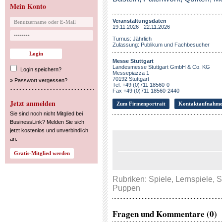
Mein Konto
Veranstaltungsdaten
19.11.2026 - 22.11.2026
Turnus: Jährlich
Zulassung: Publikum und Fachbesucher
Messe Stuttgart
Landesmesse Stuttgart GmbH & Co. KG
Login speichern?
Messepiazza 1
70192 Stuttgart
»
Passwort vergessen?
Tel. +49 (0)711 18560-0
Fax +49 (0)711 18560-2440
Jetzt anmelden
Zum Firmenportrait
Kontaktaufnahm
Sie sind noch nicht Mitglied bei
BusinessLink? Melden Sie sich
jetzt kostenlos und unverbindlich
an.
Rubriken:
Spiele
,
Lernspiele
,
S
Puppen
Fragen und Kommentare (0)