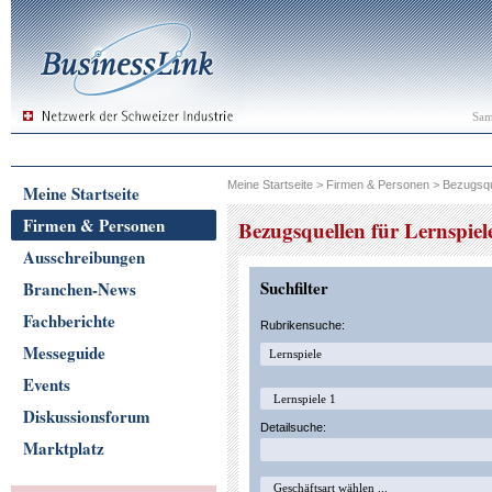
Sam
Meine Startseite
>
Firmen & Personen
>
Bezugsqu
Meine Startseite
Firmen & Personen
Bezugsquellen für Lernspiel
Ausschreibungen
Suchfilter
Branchen-News
Fachberichte
Rubrikensuche:
Messeguide
Events
Diskussionsforum
Detailsuche:
Marktplatz