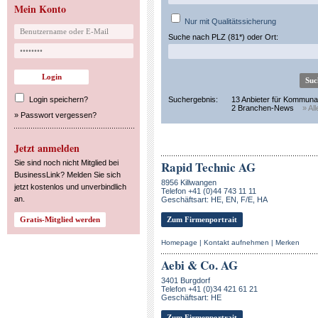
Mein Konto
Nur mit Qualitätssicherung
Suche nach PLZ (81*) oder Ort:
Login speichern?
Suchergebnis:
13 Anbieter für Kommuna
2 Branchen-News
» Al
»
Passwort vergessen?
Jetzt anmelden
Sie sind noch nicht Mitglied bei
Rapid Technic AG
BusinessLink? Melden Sie sich
8956 Killwangen
jetzt kostenlos und unverbindlich
Telefon +41 (0)44 743 11 11
an.
Geschäftsart: HE, EN, F/E, HA
Zum Firmenportrait
Homepage
|
Kontakt aufnehmen
|
Merken
Aebi & Co. AG
3401 Burgdorf
Telefon +41 (0)34 421 61 21
Geschäftsart: HE
Zum Firmenportrait