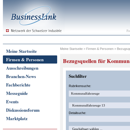
Fr
Meine Startseite
>
Firmen & Personen
>
Bezugsqu
Meine Startseite
Firmen & Personen
Bezugsquellen für Kommun
Ausschreibungen
Suchfilter
Branchen-News
Fachberichte
Rubrikensuche:
Messeguide
Events
Diskussionsforum
Detailsuche:
Marktplatz