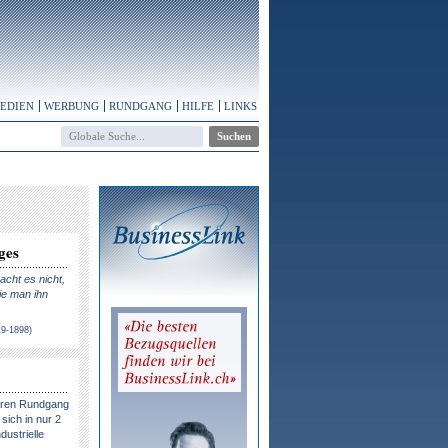
MEDIEN
WERBUNG
RUNDGANG
HILFE
LINKS
ges
cht es nicht,
ie man ihn
19-1898)
eren Rundgang
sich in nur 2
dustrielle