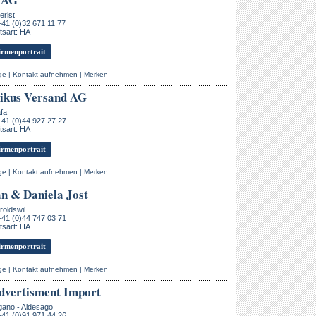
erist
+41 (0)32 671 11 77
tsart: HA
rmenportrait
ge
|
Kontakt aufnehmen
|
Merken
ikus Versand AG
fa
+41 (0)44 927 27 27
tsart: HA
rmenportrait
ge
|
Kontakt aufnehmen
|
Merken
 & Daniela Jost
oldswil
+41 (0)44 747 03 71
tsart: HA
rmenportrait
ge
|
Kontakt aufnehmen
|
Merken
dvertisment Import
gano - Aldesago
+41 (0)91 971 44 26