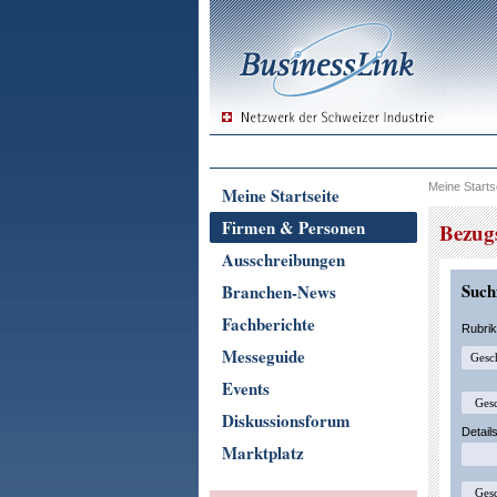
Meine Starts
Meine Startseite
Firmen & Personen
Bezug
Ausschreibungen
Suchf
Branchen-News
Fachberichte
Rubri
Messeguide
Events
Diskussionsforum
Detail
Marktplatz