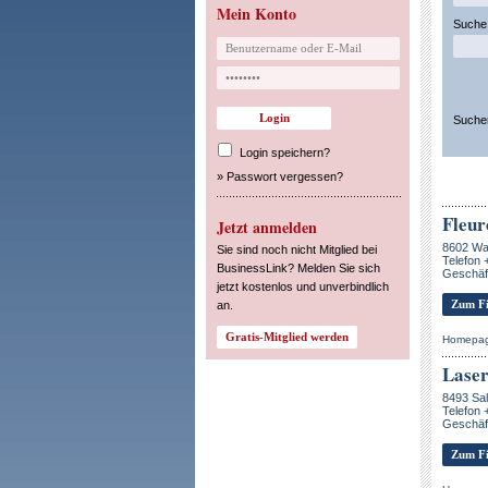
Mein Konto
Suche 
Suche
Login speichern?
»
Passwort vergessen?
Fleur
Jetzt anmelden
8602 Wa
Sie sind noch nicht Mitglied bei
Telefon 
BusinessLink? Melden Sie sich
Geschäft
jetzt kostenlos und unverbindlich
Zum Fi
an.
Homepa
Lase
8493 Sa
Telefon 
Geschäf
Zum Fi