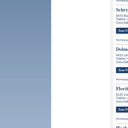
Homepa
Schry
9470 Bu
Telefon 
Geschäft
Zum Fi
Homepa
Dolm
4410 Lie
Telefon 
Geschäf
Zum Fi
Homepa
Flori
8126 Zu
Telefon 
Geschäf
Zum Fi
Homepa
Hach