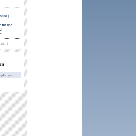
eite |
 für das
nd
t.
zahl: 6
en