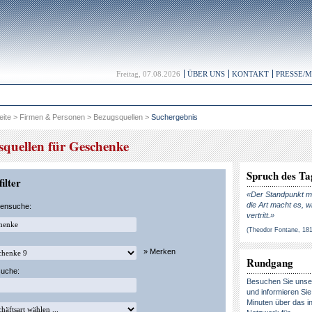
Freitag, 07.08.2026
ÜBER UNS
KONTAKT
PRESSE/
eite
>
Firmen & Personen
>
Bezugsquellen
>
Suchergebnis
squellen für Geschenke
Spruch des Ta
ilter
«Der Standpunkt ma
die Art macht es, w
kensuche:
vertritt.»
(Theodor Fontane, 18
» Merken
Rundgang
suche:
Besuchen Sie uns
und informieren Sie 
Minuten über das in