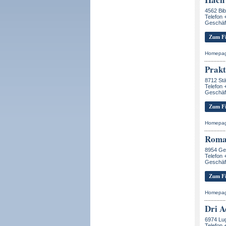
4562 Bib
Telefon 
Geschäf
Zum Fi
Homepa
Prakt
8712 Stä
Telefon 
Geschäf
Zum Fi
Homepa
Roman
8954 Ger
Telefon 
Geschäf
Zum Fi
Homepa
Dri A
6974 Lu
Telefon 