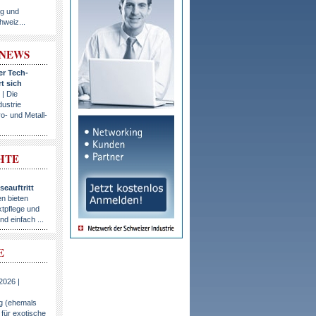
ng und
hweiz...
-NEWS
er Tech-
t sich
 | Die
ustrie
o- und Metall-
HTE
seauftritt
n bieten
tpflege und
 einfach ...
E
2026 |
g (ehemals
 für exotische