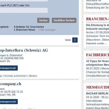
Netzwerk für
Einkauf/Beschaffu
nach PLZ (81*) oder Ort:
Entwicklung der Sc
BRANCHEN
Die Erholung in d
rgebnis:
9 Anbieter für Geschenke
Industrie verzöger
1 Branchen-News
» Alle anzeigen
Archiv | 07.09.2024
Schweizer Tech-Ind
(Maschinen-, Elektr
Seite
1
Industrie sowie ...
op-Interflora (Schweiz) AG
FACHBERIC
ngen b. Dübendorf
+41 (0)0848 888 555
sart: DL
15 Tipps für Ihren
erfolgreichen Mes
rmenportrait
06.07.2023 | Messe
Chancen für Kontak
UmsätzeMessen sind
ge
|
Kontakt aufnehmen
|
Merken
rcompany.ch
MESSEGUID
land
+41 (0)79 326 72 15
BAZAAR BERLIN
tsart: HA, HE
04.11.2026 - 08.11.
Internationale
rmenportrait
Verkaufsausstellun
Import Shop Berlin)