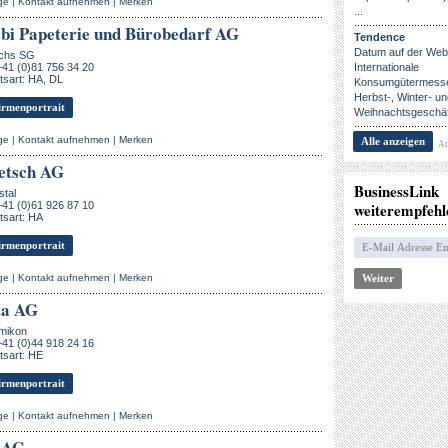
ge
|
Kontakt aufnehmen
|
Merken
...
bi Papeterie und Bürobedarf AG
Tendence
Datum auf der Webs
chs SG
+41 (0)81 756 34 20
Internationale
sart: HA, DL
Konsumgütermesse
Herbst-, Winter- u
rmenportrait
Weihnachtsgeschäf
ge
|
Kontakt aufnehmen
|
Merken
Alle anzeigen
An
etsch AG
BusinessLink
stal
+41 (0)61 926 87 10
weiterempfehl
tsart: HA
rmenportrait
ge
|
Kontakt aufnehmen
|
Merken
ta AG
mikon
+41 (0)44 918 24 16
tsart: HE
rmenportrait
ge
|
Kontakt aufnehmen
|
Merken
 AG