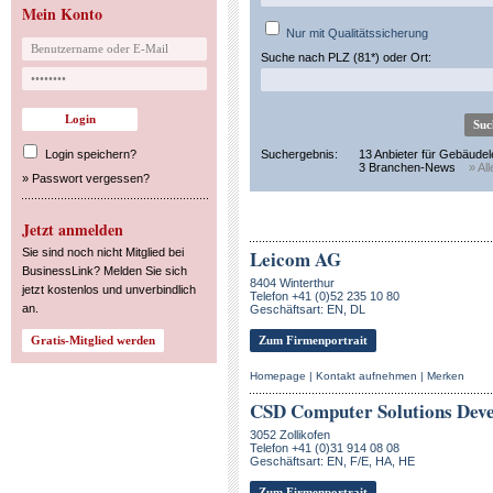
Mein Konto
Nur mit Qualitätssicherung
Suche nach PLZ (81*) oder Ort:
Login speichern?
Suchergebnis:
13 Anbieter für Gebäudel
3 Branchen-News
» Al
»
Passwort vergessen?
Jetzt anmelden
Sie sind noch nicht Mitglied bei
Leicom AG
BusinessLink? Melden Sie sich
8404 Winterthur
jetzt kostenlos und unverbindlich
Telefon +41 (0)52 235 10 80
an.
Geschäftsart: EN, DL
Zum Firmenportrait
Homepage
|
Kontakt aufnehmen
|
Merken
CSD Computer Solutions Dev
3052 Zollikofen
Telefon +41 (0)31 914 08 08
Geschäftsart: EN, F/E, HA, HE
Zum Firmenportrait