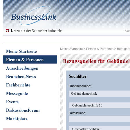
Sam
Meine Startseite
>
Firmen & Personen
>
Bezugsqu
Meine Startseite
Firmen & Personen
Bezugsquellen für Gebäudel
Ausschreibungen
Suchfilter
Branchen-News
Fachberichte
Rubrikensuche:
Messeguide
Events
Diskussionsforum
Detailsuche:
Marktplatz