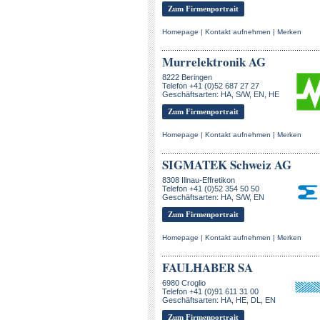
Zum Firmenportrait
Homepage
|
Kontakt aufnehmen
|
Merken
Murrelektronik AG
8222 Beringen
Telefon +41 (0)52 687 27 27
Geschäftsarten: HA, S/W, EN, HE
Zum Firmenportrait
Homepage
|
Kontakt aufnehmen
|
Merken
SIGMATEK Schweiz AG
8308 Illnau-Effretikon
Telefon +41 (0)52 354 50 50
Geschäftsarten: HA, S/W, EN
Zum Firmenportrait
Homepage
|
Kontakt aufnehmen
|
Merken
FAULHABER SA
6980 Croglio
Telefon +41 (0)91 611 31 00
Geschäftsarten: HA, HE, DL, EN
Zum Firmenportrait