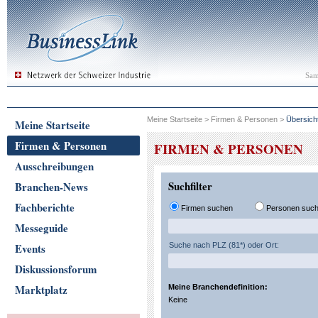
Sam
Meine Startseite
>
Firmen & Personen
>
Übersich
Meine Startseite
Firmen & Personen
FIRMEN & PERSONEN
Ausschreibungen
Suchfilter
Branchen-News
Fachberichte
Firmen suchen
Personen suc
Messeguide
Events
Suche nach PLZ (81*) oder Ort:
Diskussionsforum
Marktplatz
Meine Branchendefinition:
Keine