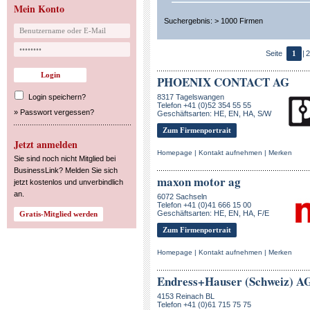
Mein Konto
Suchergebnis: > 1000 Firmen
Seite
1
|
2
PHOENIX CONTACT AG
Login speichern?
8317 Tagelswangen
Telefon +41 (0)52 354 55 55
»
Passwort vergessen?
Geschäftsarten: HE, EN, HA, S/W
Zum Firmenportrait
Jetzt anmelden
Homepage
|
Kontakt aufnehmen
|
Merken
Sie sind noch nicht Mitglied bei
BusinessLink? Melden Sie sich
maxon motor ag
jetzt kostenlos und unverbindlich
an.
6072 Sachseln
Telefon +41 (0)41 666 15 00
Geschäftsarten: HE, EN, HA, F/E
Zum Firmenportrait
Homepage
|
Kontakt aufnehmen
|
Merken
Endress+Hauser (Schweiz) A
4153 Reinach BL
Telefon +41 (0)61 715 75 75