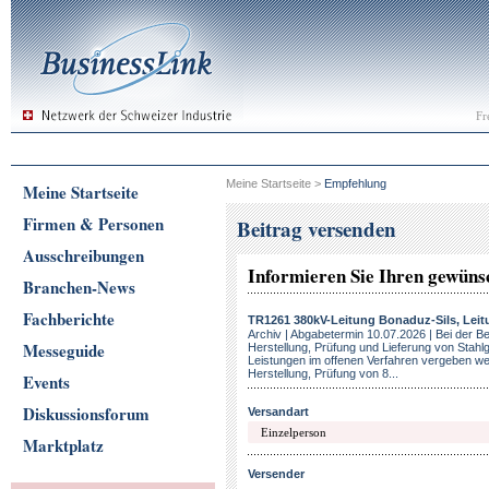
Fr
Meine Startseite
>
Empfehlung
Meine Startseite
Firmen & Personen
Beitrag versenden
Ausschreibungen
Informieren Sie Ihren gewün
Branchen-News
Fachberichte
TR1261 380kV-Leitung Bonaduz-Sils, Lei
Archiv | Abgabetermin 10.07.2026 | Bei der B
Messeguide
Herstellung, Prüfung und Lieferung von Stahlg
Leistungen im offenen Verfahren vergeben we
Herstellung, Prüfung von 8...
Events
Diskussionsforum
Versandart
Marktplatz
Versender