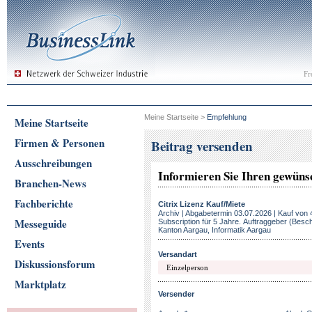
Fr
Meine Startseite
>
Empfehlung
Meine Startseite
Firmen & Personen
Beitrag versenden
Ausschreibungen
Informieren Sie Ihren gewün
Branchen-News
Fachberichte
Citrix Lizenz Kauf/Miete
Archiv | Abgabetermin 03.07.2026 | Kauf von
Messeguide
Subscription für 5 Jahre. Auftraggeber (Besch
Kanton Aargau, Informatik Aargau
Events
Versandart
Diskussionsforum
Marktplatz
Versender