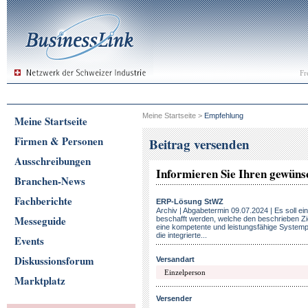
Fr
Meine Startseite
>
Empfehlung
Meine Startseite
Firmen & Personen
Beitrag versenden
Ausschreibungen
Informieren Sie Ihren gewün
Branchen-News
Fachberichte
ERP-Lösung StWZ
Archiv | Abgabetermin 09.07.2024 | Es soll 
Messeguide
beschafft werden, welche den beschrieben Zi
eine kompetente und leistungsfähige Systempar
die integrierte...
Events
Diskussionsforum
Versandart
Marktplatz
Versender