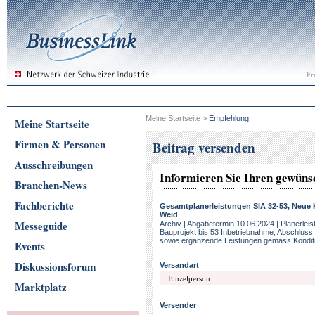
Fr
Meine Startseite
>
Empfehlung
Meine Startseite
Firmen & Personen
Beitrag versenden
Ausschreibungen
Informieren Sie Ihren gewün
Branchen-News
Fachberichte
Gesamtplanerleistungen SIA 32-53, Neue 
Weid
Messeguide
Archiv | Abgabetermin 10.06.2024 | Planerlei
Bauprojekt bis 53 Inbetriebnahme, Abschlus
sowie ergänzende Leistungen gemäss Konditi
Events
Diskussionsforum
Versandart
Marktplatz
Versender