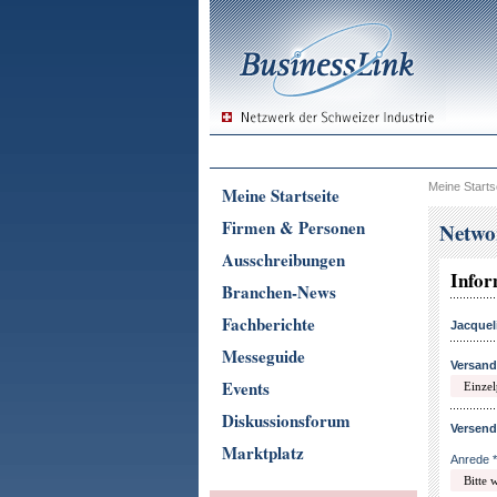
Meine Starts
Meine Startseite
Firmen & Personen
Netwo
Ausschreibungen
Infor
Branchen-News
Fachberichte
Jacquel
Messeguide
Versand
Events
Diskussionsforum
Versend
Marktplatz
Anrede *