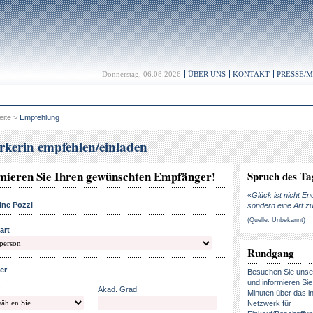
Donnerstag, 06.08.2026
ÜBER UNS
KONTAKT
PRESSE/
eite
>
Empfehlung
rkerin empfehlen/einladen
mieren Sie Ihren gewünschten Empfänger!
Spruch des Ta
«Glück ist nicht En
ine Pozzi
sondern eine Art zu
(Quelle: Unbekannt)
art
Rundgang
er
Besuchen Sie uns
und informieren Sie 
Akad. Grad
Minuten über das in
Netzwerk für