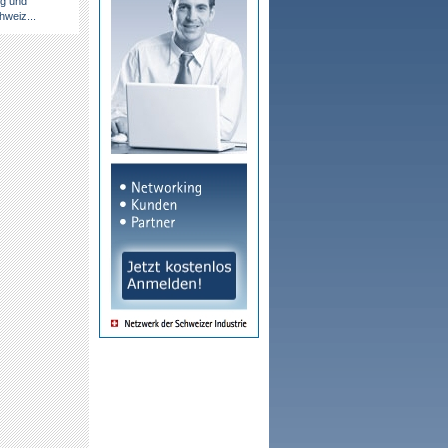
ng und
hweiz...