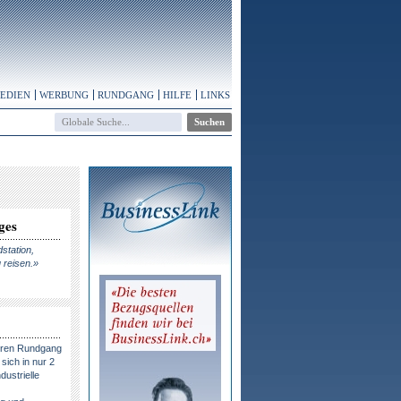
MEDIEN
WERBUNG
RUNDGANG
HILFE
LINKS
ges
dstation,
 reisen.»
eren Rundgang
sich in nur 2
dustrielle