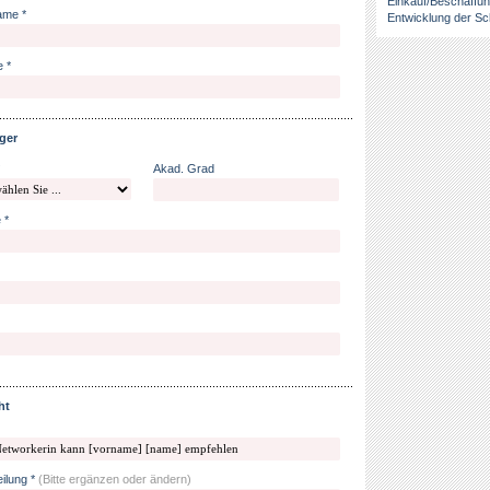
Einkauf/Beschaffu
ame *
Entwicklung der Sc
 *
ger
Akad. Grad
 *
ht
eilung *
(Bitte ergänzen oder ändern)