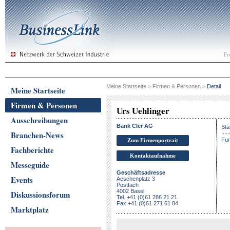
Fr
Meine Startseite
>
Firmen & Personen
>
Detail
Meine Startseite
Firmen & Personen
Urs Uehlinger
Ausschreibungen
Bank Cler AG
Sta
Branchen-News
Fun
Zum Firmenportrait
Fachberichte
Kontaktaufnahme
Messeguide
Geschäftsadresse
Events
Aeschenplatz 3
Postfach
4002 Basel
Diskussionsforum
Tel. +41 (0)61 286 21 21
Fax +41 (0)61 271 61 84
Marktplatz