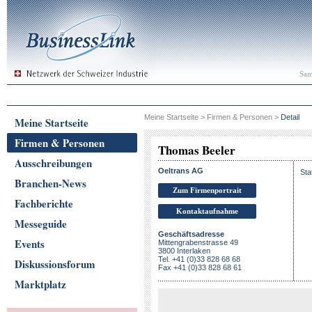
Sam
Meine Startseite
>
Firmen & Personen
>
Detail
Meine Startseite
Firmen & Personen
Thomas Beeler
Ausschreibungen
Oeltrans AG
Sta
Branchen-News
Zum Firmenportrait
Fachberichte
Kontaktaufnahme
Messeguide
Geschäftsadresse
Events
Mittengrabenstrasse 49
3800 Interlaken
Tel. +41 (0)33 828 68 68
Diskussionsforum
Fax +41 (0)33 828 68 61
Marktplatz