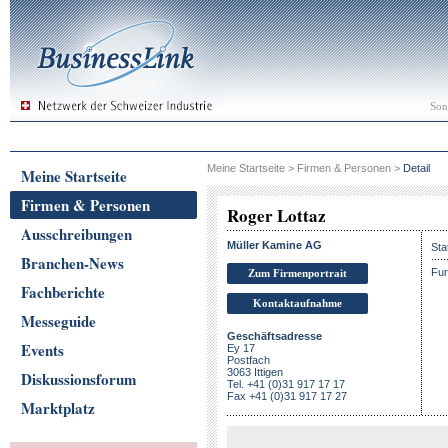
Son
Meine Startseite
>
Firmen & Personen
>
Detail
Meine Startseite
Firmen & Personen
Roger Lottaz
Ausschreibungen
Müller Kamine AG
Sta
Branchen-News
Fun
Zum Firmenportrait
Fachberichte
Kontaktaufnahme
Messeguide
Geschäftsadresse
Events
Ey 17
Postfach
3063 Ittigen
Diskussionsforum
Tel. +41 (0)31 917 17 17
Fax +41 (0)31 917 17 27
Marktplatz