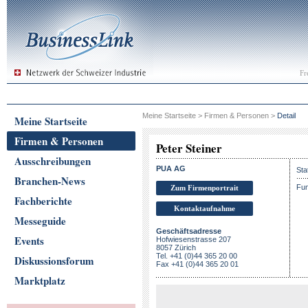
Fr
Meine Startseite
>
Firmen & Personen
>
Detail
Meine Startseite
Firmen & Personen
Peter Steiner
Ausschreibungen
PUA AG
Sta
Branchen-News
Fun
Zum Firmenportrait
Fachberichte
Kontaktaufnahme
Messeguide
Geschäftsadresse
Events
Hofwiesenstrasse 207
8057 Zürich
Tel. +41 (0)44 365 20 00
Diskussionsforum
Fax +41 (0)44 365 20 01
Marktplatz