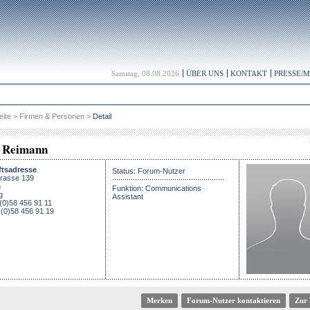
Samstag, 08.08.2026
ÜBER UNS
KONTAKT
PRESSE/
eite
>
Firmen & Personen
>
Detail
 Reimann
tsadresse
Status: Forum-Nutzer
trasse 139
h
Funktion: Communications
g
Assistant
 (0)58 456 91 11
(0)58 456 91 19
Forum-Nutzer kontaktieren
Zur