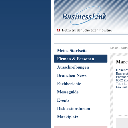
Meine Starts
Meine Startseite
Firmen & Personen
Marc
Ausschreibungen
Geschäf
Baarers
Branchen-News
Postfac
6302 Zu
Fachberichte
Tel. +41
Fax +41 
Messeguide
Events
Diskussionsforum
Marktplatz