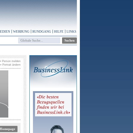
MEDIEN
WERBUNG
RUNDGANG
HILFE
LINKS
» Person melden
» Portrait ändern
 Homepage