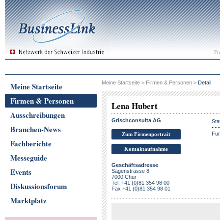
Fr
Meine Startseite
>
Firmen & Personen
>
Detail
Meine Startseite
Firmen & Personen
Lena Hubert
Ausschreibungen
Grischconsulta AG
Sta
Branchen-News
Fun
Zum Firmenportrait
Fachberichte
Kontaktaufnahme
Messeguide
Geschäftsadresse
Events
Sägenstrasse 8
7000 Chur
Tel. +41 (0)81 354 98 00
Diskussionsforum
Fax +41 (0)81 354 98 01
Marktplatz