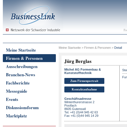
Fr
Meine Startseite
>
Firmen & Personen
>
Detail
Meine Startseite
Firmen & Personen
Jürg Berglas
Ausschreibungen
Michel AG Formenbau &
Sta
Kunststofftechnik
Branchen-News
Fun
Zum Firmenportrait
Fachberichte
Kontaktaufnahme
Messeguide
Events
Geschäftsadresse
Winterthurerstrasse 2
Postfach
Diskussionsforum
8605 Gutenswil
Tel. +41 (0)44 945 42 63
Marktplatz
Fax +41 (0)44 945 14 29