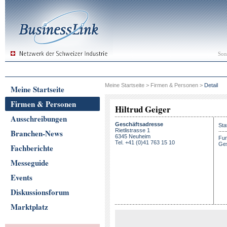
Son
Meine Startseite
>
Firmen & Personen
>
Detail
Meine Startseite
Firmen & Personen
Hiltrud Geiger
Ausschreibungen
Geschäftsadresse
Sta
Rietlistrasse 1
Branchen-News
6345 Neuheim
Fun
Tel. +41 (0)41 763 15 10
Ges
Fachberichte
Messeguide
Events
Diskussionsforum
Marktplatz