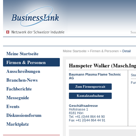
Son
Meine Startseite
>
Firmen & Personen
>
Detail
Meine Startseite
Firmen & Personen
Hanspeter Walker (Masch.In
Ausschreibungen
Baumann Plasma Flame Technic
Sta
AG
Branchen-News
Fun
Zum Firmenportrait
Fachberichte
Kontaktaufnahme
Messeguide
Events
Geschäftsadresse
Hofstrasse 1
8181 Höri
Diskussionsforum
Tel. +41 (0)44 864 44 90
Fax +41 (0)44 864 44 91
Marktplatz