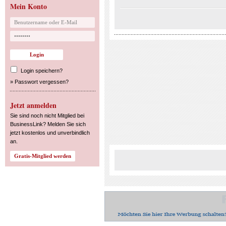
Mein Konto
Login speichern?
»
Passwort vergessen?
Jetzt anmelden
Sie sind noch nicht Mitglied bei
BusinessLink? Melden Sie sich
jetzt kostenlos und unverbindlich
an.