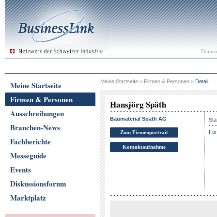
Donner
Meine Startseite
>
Firmen & Personen
>
Detail
Meine Startseite
Firmen & Personen
Hansjörg Späth
Ausschreibungen
Baumaterial Späth AG
Sta
Branchen-News
Fun
Zum Firmenportrait
Fachberichte
Kontaktaufnahme
Messeguide
Events
Diskussionsforum
Marktplatz