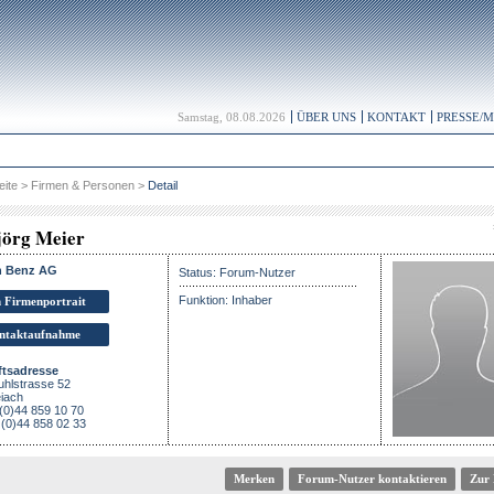
Samstag, 08.08.2026
ÜBER UNS
KONTAKT
PRESSE/
eite
>
Firmen & Personen
>
Detail
jörg Meier
h Benz AG
Status: Forum-Nutzer
Funktion: Inhaber
 Firmenportrait
ntaktaufnahme
tsadresse
uhlstrasse 52
iach
 (0)44 859 10 70
(0)44 858 02 33
Forum-Nutzer kontaktieren
Zur