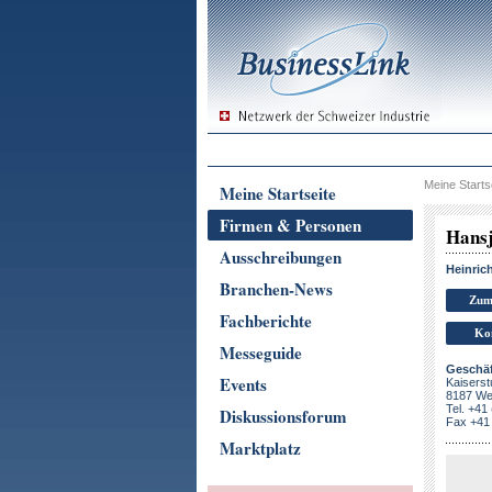
Meine Starts
Meine Startseite
Firmen & Personen
Hans
Ausschreibungen
Heinric
Branchen-News
Zum
Fachberichte
Ko
Messeguide
Geschäf
Events
Kaiserst
8187 We
Tel. +41
Diskussionsforum
Fax +41 
Marktplatz