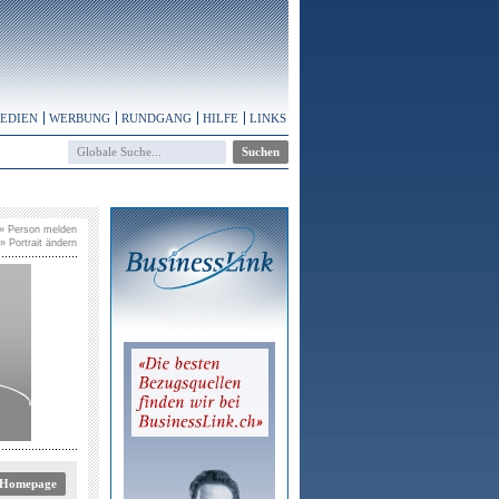
MEDIEN
WERBUNG
RUNDGANG
HILFE
LINKS
» Person melden
» Portrait ändern
 Homepage