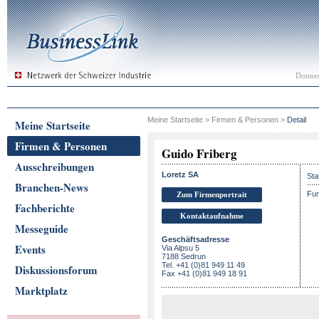
Donner
Meine Startseite
>
Firmen & Personen
>
Detail
Meine Startseite
Firmen & Personen
Guido Friberg
Ausschreibungen
Loretz SA
Sta
Branchen-News
Fun
Zum Firmenportrait
Fachberichte
Kontaktaufnahme
Messeguide
Geschäftsadresse
Events
Via Alpsu 5
7188 Sedrun
Tel. +41 (0)81 949 11 49
Diskussionsforum
Fax +41 (0)81 949 18 91
Marktplatz