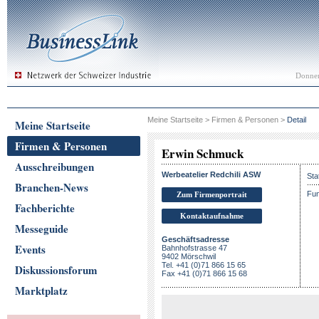
Donner
Meine Startseite
>
Firmen & Personen
>
Detail
Meine Startseite
Firmen & Personen
Erwin Schmuck
Ausschreibungen
Werbeatelier Redchili ASW
Sta
Branchen-News
Fun
Zum Firmenportrait
Fachberichte
Kontaktaufnahme
Messeguide
Geschäftsadresse
Events
Bahnhofstrasse 47
9402 Mörschwil
Tel. +41 (0)71 866 15 65
Diskussionsforum
Fax +41 (0)71 866 15 68
Marktplatz