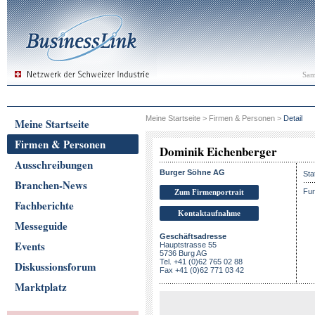
Sam
Meine Startseite
>
Firmen & Personen
>
Detail
Meine Startseite
Firmen & Personen
Dominik Eichenberger
Ausschreibungen
Burger Söhne AG
Sta
Branchen-News
Fun
Zum Firmenportrait
Fachberichte
Kontaktaufnahme
Messeguide
Geschäftsadresse
Events
Hauptstrasse 55
5736 Burg AG
Tel. +41 (0)62 765 02 88
Diskussionsforum
Fax +41 (0)62 771 03 42
Marktplatz