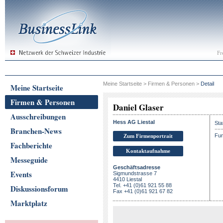
Fr
Meine Startseite
>
Firmen & Personen
>
Detail
Meine Startseite
Firmen & Personen
Daniel Glaser
Ausschreibungen
Hess AG Liestal
Sta
Branchen-News
Fun
Zum Firmenportrait
Fachberichte
Kontaktaufnahme
Messeguide
Geschäftsadresse
Events
Sigmundstrasse 7
4410 Liestal
Tel. +41 (0)61 921 55 88
Diskussionsforum
Fax +41 (0)61 921 67 82
Marktplatz