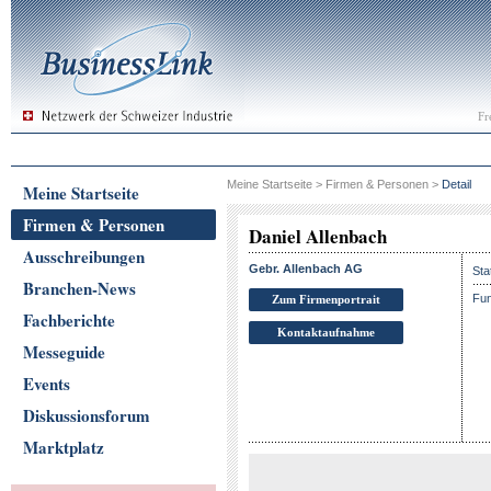
Fr
Meine Startseite
>
Firmen & Personen
>
Detail
Meine Startseite
Firmen & Personen
Daniel Allenbach
Ausschreibungen
Gebr. Allenbach AG
Sta
Branchen-News
Fun
Zum Firmenportrait
Fachberichte
Kontaktaufnahme
Messeguide
Events
Diskussionsforum
Marktplatz