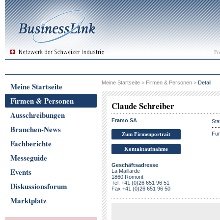
Fr
Meine Startseite
>
Firmen & Personen
>
Detail
Meine Startseite
Firmen & Personen
Claude Schreiber
Ausschreibungen
Framo SA
Sta
Branchen-News
Fun
Zum Firmenportrait
Fachberichte
Kontaktaufnahme
Messeguide
Geschäftsadresse
Events
La Maillarde
1860 Romont
Tel. +41 (0)26 651 96 51
Diskussionsforum
Fax +41 (0)26 651 96 50
Marktplatz