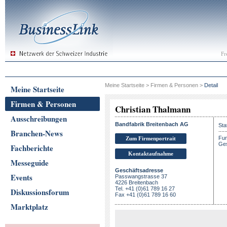
Fr
Meine Startseite
>
Firmen & Personen
>
Detail
Meine Startseite
Firmen & Personen
Christian Thalmann
Ausschreibungen
Bandfabrik Breitenbach AG
Sta
Branchen-News
Fun
Zum Firmenportrait
Ges
Fachberichte
Kontaktaufnahme
Messeguide
Geschäftsadresse
Events
Passwangstrasse 37
4226 Breitenbach
Tel. +41 (0)61 789 16 27
Diskussionsforum
Fax +41 (0)61 789 16 60
Marktplatz