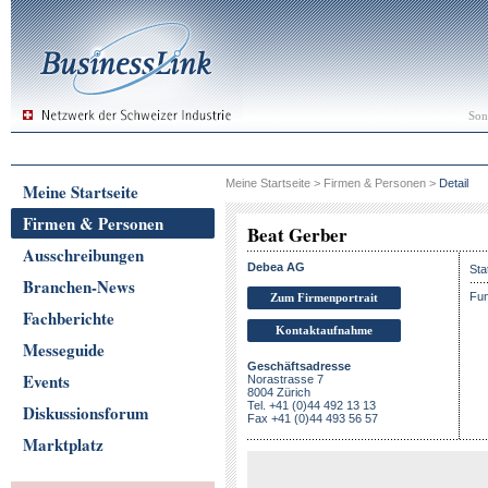
Son
Meine Startseite
>
Firmen & Personen
>
Detail
Meine Startseite
Firmen & Personen
Beat Gerber
Ausschreibungen
Debea AG
Sta
Branchen-News
Fun
Zum Firmenportrait
Fachberichte
Kontaktaufnahme
Messeguide
Geschäftsadresse
Events
Norastrasse 7
8004 Zürich
Tel. +41 (0)44 492 13 13
Diskussionsforum
Fax +41 (0)44 493 56 57
Marktplatz